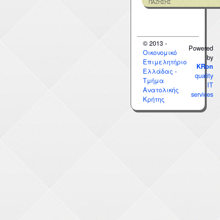
ΠΑΖΗΣΗΣ
© 2013 -
Powered
Οικονομικό
by
Επιμελητήριο
KRon
Ελλάδας -
quality
Τμήμα
IT
Ανατολικής
services
Κρήτης