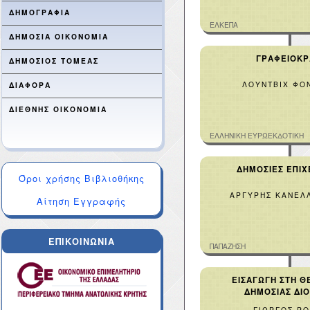
ΔΗΜΟΓΡΑΦΙΑ
ΕΛΚΕΠΑ
ΔΗΜΟΣΙΑ ΟΙΚΟΝΟΜΙΑ
ΓΡΑΦΕΙΟΚΡ
ΔΗΜΟΣΙΟΣ ΤΟΜΕΑΣ
ΛΟΥΝΤΒΙΧ ΦΟ
ΔΙΑΦΟΡΑ
ΔΙΕΘΝΗΣ ΟΙΚΟΝΟΜΙΑ
ΕΛΛΗΝΙΚΗ ΕΥΡΩΕΚΔΟΤΙΚΗ
ΔΗΜΟΣΙΕΣ ΕΠΙΧ
Όροι χρήσης Βιβλιοθήκης
ΑΡΓΥΡΗΣ ΚΑΝΕΛ
Αίτηση Εγγραφής
ΕΠΙΚΟΙΝΩΝΙΑ
ΠΑΠΑΖΗΣΗ
ΕΙΣΑΓΩΓΗ ΣΤΗ Θ
ΔΗΜΟΣΙΑΣ ΔΙΟ
ΓΙΩΡΓΟΣ Ρ