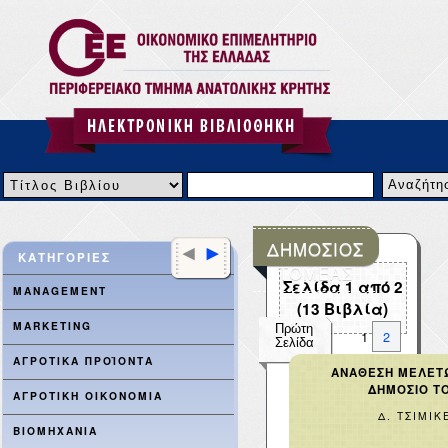
ΔΗΜΟΣΙΟΣ
<
>
ΚΑΤΗΓΟΡΙΕΣ
ΤΟΜΕΑΣ
Σελίδα
1
από
2
MANAGEMENT
(
13
Βιβλία)
MARKETING
Πρώτη
1
2
Σελίδα
ΑΓΡΟΤΙΚΑ ΠΡΟΪΟΝΤΑ
ΑΝΑΘΕΣΗ ΜΕΛΕΤ
Τελευταία
ΔΗΜΟΣΙΟ Τ
ΑΓΡΟΤΙΚΗ ΟΙΚΟΝΟΜΙΑ
Σελίδα
Δ. ΤΣΙΜΙΚ
ΒΙΟΜΗΧΑΝΙΑ