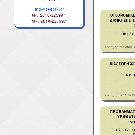
info@oeetak.gr
tel. 2810-223997
ΟΙΚΟΝΟΜΙΚΕ
ΔΙΟΙΚΗΣΗΣ 
fax. 2810-223997
ΠΕΤΡΟ
Κατηγορία :
ΔΙΑΦ
ΕΙΣΑΓΩΓΗ Σ
ΓΕΩΡΓ
Κατηγορία :
ΟΙΚΟ
ΠΡΟΒΛΗΜΑΤ
ΧΡΗΜΑΤ
ΛΟ
ΧΡΗΣΤΟΥ Κ