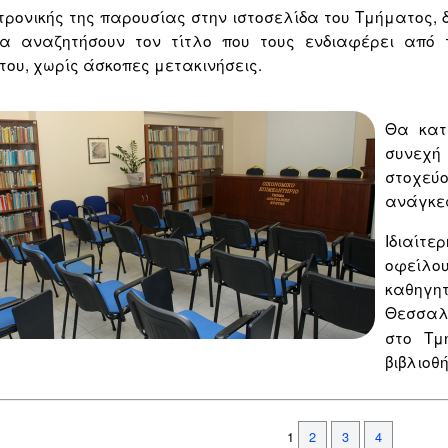
ρονικής της παρουσίας στην ιστοσελίδα του Τμήματος, δ
 να αναζητήσουν τον τίτλο που τους ενδιαφέρει από
του, χωρίς άσκοπες μετακινήσεις.
Θα κατ
συνεχή
στοχεύ
ανάγκες
Ιδιαίτε
οφείλο
καθηγη
Θεσσαλ
στο Τμ
βιβλιοθ
1
2
3
4