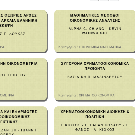
Σ ΘΕΩΡΙΕΣ ΑΡΧΕΣ
ΜΑΘΗΜΑΤΙΚΕΣ ΜΕΘΟΔΟΙ
& ΑΡΧΑΙΑ ΕΛΛΗΝΙΚΗ
ΟΙΚΟΝΟΜΙΚΗΣ ΑΝΑΛΥΣΗΣ
ΣΚΕΨΗ
ALPHA C. CHIANG - KEVIN
WAINWRIGHT
Σ Γ. ΔΟΥΚΑΣ
ΟΡΑ
Κατηγορία :
ΟΙΚΟΝΟΜΙΚΑ ΜΑΘΗΜΑΤΙΚΑ
ΤΗΝ ΟΙΚΟΝΟΜΕΤΡΙΑ
ΣΥΓΧΡΟΝΑ ΧΡΗΜΑΤΟΟΙΚΟΝΟΜΙΚΑ
ΠΡΟΪΟΝΤΑ
ΙΟΣ ΧΡΗΣΤΟΥ
ΒΑΣΙΛΙΚΗ Π. ΜΑΛΙΝΔΡΕΤΟΥ
ΝΟΜΕΤΡΙΑ
Κατηγορία :
ΧΡΗΜΑΤΟΟΙΚΟΝΟΜΙΚΑ
Α ΚΑΙ ΕΦΑΡΜΟΓΕΣ
ΧΡΗΜΑΤΟΟΙΚΟΝΟΜΙΚΗ ΔΙΟΙΚΗΣΗ &
ΟΟΙΚΟΝΟΜΙΚΗΣ
ΠΟΛΙΤΙΚΗ
ΓΙΣΤΙΚΗΣ
Π. ΚΙΟΧΟΣ - Γ. ΠΑΠΑΝΙΚΟΛΑΟΥ - Γ.
ΘΑΝΟΣ - Α. ΚΙΟΧΟΣ
ΑΖΑΝΤΖΗ - ΙΩΑΝΝΗ
ΣΩΡΡΟΥ